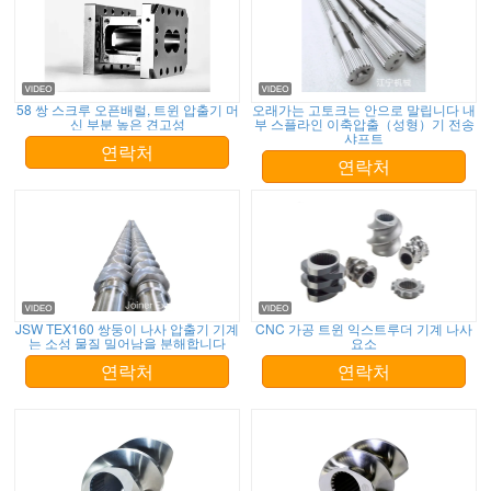
58 쌍 스크루 오픈배럴, 트윈 압출기 머
오래가는 고토크는 안으로 말립니다 내
신 부분 높은 견고성
부 스플라인 이축압출（성형）기 전송
샤프트
연락처
연락처
JSW TEX160 쌍둥이 나사 압출기 기계
CNC 가공 트윈 익스트루더 기계 나사
는 소성 물질 밀어남을 분해합니다
요소
연락처
연락처