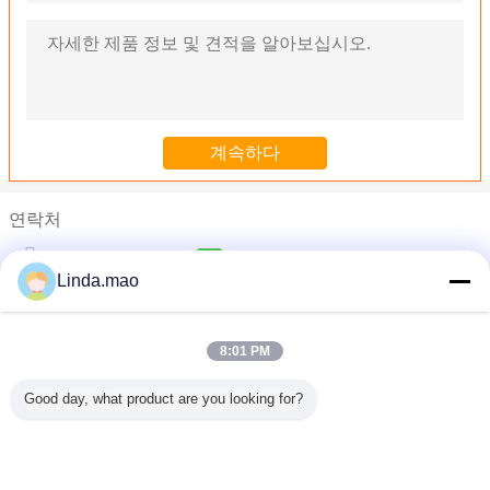
연락처
Miss. Linda.mao
Linda.mao
전화 :
0086-18683934186
8:01 PM
플라스틱 공장 압출기 기계를 위한 튼튼한 PP 압출기 나사 그리고
쌍둥이 나사 플라스틱 압출기 기계를 위한 애완 동물 세그먼트 압출
Good day, what product are you looking for?
스크류 압출기 부품 부분 스크루와 플라스틱 압출기 기계를 위한 
이축 스크류 압출기 기계를 위한 스테인레스 스틸 소재 식품 배럴