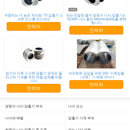
저항하는 더 높은 처리량 70 압출기 스
Eco 친절한 물자 쌍둥이 나사 압출기는
크류 요소를 입으세요
TEX65 나사 좋은 Machinability를 분해
합니다
연락처
연락처
참가자 이축 스크류 압출기 영역은 플
석유화학 공업을 위한 250 이축압출
라스틱 기계를 위한 배럴 업체를 비틉
（성형）기 배럴 라이너
니다
연락처
연락처
쌍둥이 나사 압출기 부속
나사 요소
나사와 배럴
압출기 기계 부속
쌍둥이 나사 압출기 측 지류
섞는 나사 성분