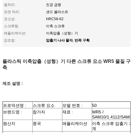
열처리:
진공 급랭
표면 처리:
샌드 블라스트
견고성:
HRC58-62
스크류형:
이축 스크류
애플리케이션:
이축압출（성형）기
압출기 나사 물자
반죽 구획
강조점:
,
플라스틱 이축압출（성형）기 다른 스크류 요소 WR5 물질 구
축
제조 설명 :
프로덕션명 :
스크류 요소
모델 번호 :
50
브랜드명 :
참가자
재료 :
WR5 /
SAM10/1.4112/SAM3
원산지
중국
애플리케이션
이축 스크류 압출기 기
계