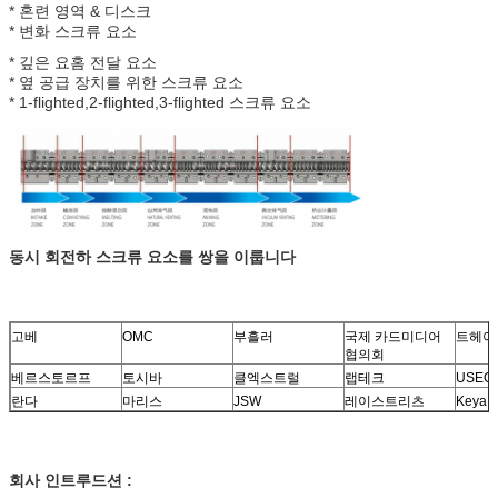
* 혼련 영역 & 디스크
* 변화 스크류 요소
* 깊은 요홈 전달 요소
* 옆 공급 장치를 위한 스크류 요소
* 1-flighted,2-flighted,3-flighted 스크류 요소
동시 회전하 스크류 요소를 쌍을 이룹니다
고베
OMC
부흘러
국제 카드미디어
트헤이손
협의회
베르스토르프
토시바
클엑스트럴
랩테크
USEO
란다
마리스
JSW
레이스트리츠
Keya
회사 인트루드션 :