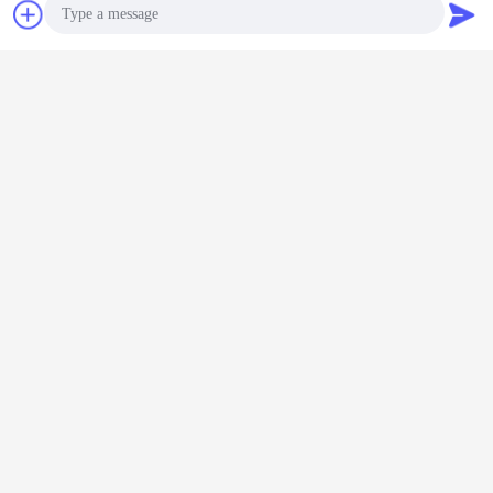
할 것입니다. 제조사로서, 우리는 정식 계약에 따라 배달 시간을 보증할 수 있습니
잡담
견적 요청
다.
큐 : 당신의 결제 조건이 무엇입니까 ?
한 : 1) 전신환 지불 ; 2) LC ;
Photo
두 배 나사 압출기 기계 나사
반죽 구획
압출기 나사 물자
꼬리표:
,
,
Video Call
가장 저렴 한 가격 으로
Audio Call
지상 처리를 분사하는 플라스틱 쌍둥
이 나사 압출기 섞는 나사 성분
계속하다
섞는 나사 성분
더 많은 것