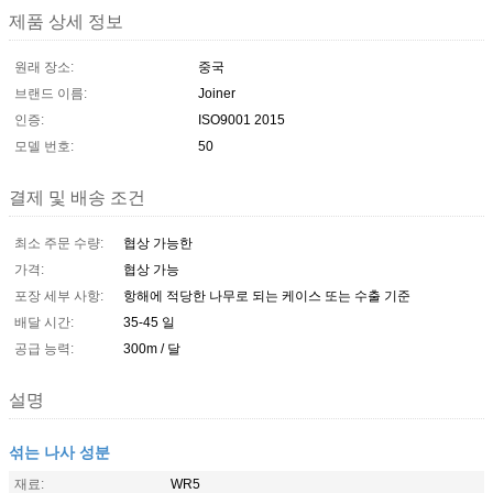
제품 상세 정보
원래 장소:
중국
브랜드 이름:
Joiner
인증:
ISO9001 2015
모델 번호:
50
결제 및 배송 조건
최소 주문 수량:
협상 가능한
가격:
협상 가능
포장 세부 사항:
항해에 적당한 나무로 되는 케이스 또는 수출 기준
배달 시간:
35-45 일
공급 능력:
300m / 달
설명
섞는 나사 성분
재료:
WR5