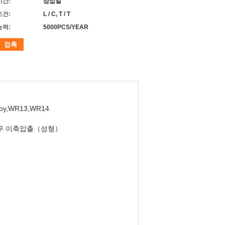
시간:
삼십일
조건:
L / C, T / T
능력:
5000PCS/YEAR
접촉
loy,WR13,WR14
무 이축압출（성형）