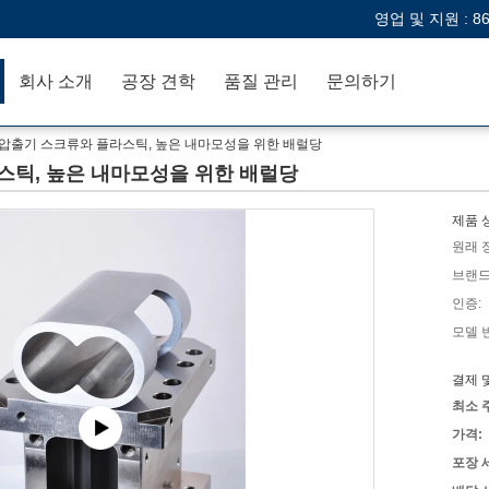
영업 및 지원 :
8
회사 소개
공장 견학
품질 관리
문의하기
 압출기 스크류와 플라스틱, 높은 내마모성을 위한 배럴당
스틱, 높은 내마모성을 위한 배럴당
제품 
원래 
브랜드
인증:
모델 
결제 
최소 
가격:
포장 