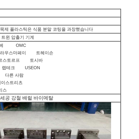
 목제 플라스틱은 식품 분말 코팅을 과장했습니다
 트윈 압출기 기계
베 OMC
라우스마페이 트헤이손
스토르프 토시바
랩테크 USEON
다른 사람
이스트리츠
리스
 세공 강철 배럴 바이메탈