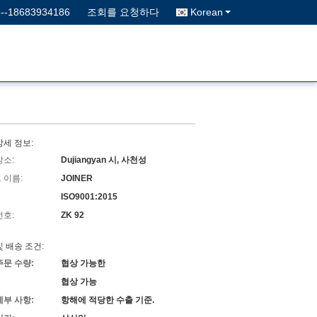
6--18683934186
조회를 요청하다
Korean
상세 정보:
장소:
Dujiangyan 시, 사천성
 이름:
JOINER
ISO9001:2015
번호:
ZK 92
및 배송 조건:
주문 수량:
협상 가능한
협상 가능
세부 사항:
항해에 적당한 수출 기준.