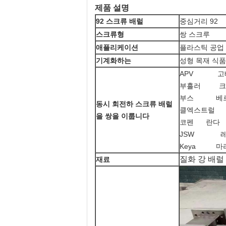
제품 설명
92 스크류 배럴
중심거리 92
스크류형
쌍 스크루
애플리케이션
플라스틱 공업
기계화하는
성형 목재 식품
APV 고
부흘러 크
부스 베르
동시 회전하 스크류 배럴
클엑스트럴 
을 쌍을 이룹니다
코펜 란다 
JSW 레
Keya 마
질화 강 배럴
재료