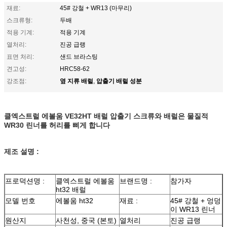
재료:
45# 강철 + WR13 (마무리)
스크류형:
두배
적용 기계:
적용 기계
열처리:
진공 급랭
표면 처리:
샌드 브라스팅
견고성:
HRC58-62
옆 지류 배럴
압출기 배럴 성분
강조점:
,
클엑스트럴 에볼움 VE32HT 배럴 압출기 스크류와 배럴은 물질적
WR30 린너를 허리를 삐게 합니다
제조 설명 :
프로덕션명 :
클엑스트럴 에볼움
브랜드명 :
참가자
ht32 배럴
모델 번호
에볼움 ht32
재료 :
45# 강철 + 엉덩
이 WR13 린너
원산지
사천성, 중국 (본토)
열처리
진공 급랭