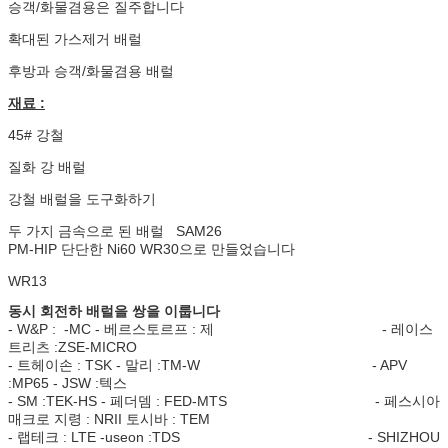
승객/화물겸용은 질주합니다
확대된 가스제거 배럴
후방과 승객/화물겸용 배럴
재료 :
45# 강철
질화 강 배럴
강철 배럴을 도구화하기
두 가지 금속으로 된 배럴 SAM26
PM-HIP 단단한 Ni60 WR30으로 만들었습니다
WR13
동시 회전하 배럴을 쌍을 이룹니다
- W&P : -MC - 베르스토르프 : 제 - 레이스
트리츠 :ZSE-MICRO
- 트헤이손 : TSK - 말리 :TM-W - APV
:MP65 - JSW :텍스
- SM :TEK-HS - 페더뎀 : FED-MTS - 페스시아
매크로 지령 : NRII 토시바 : TEM
- 랩테크 : LTE -useon :TDS - SHIZHOU