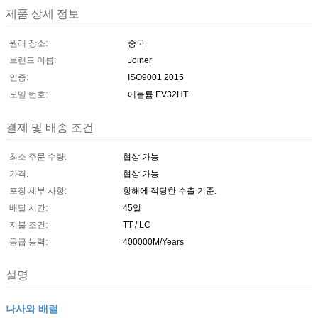
제품 상세 정보
원래 장소:
중국
브랜드 이름:
Joiner
인증:
ISO9001 2015
모델 번호:
에볼륨 EV32HT
결제 및 배송 조건
최소 주문 수량:
협상 가능
가격:
협상 가능
포장 세부 사항:
항해에 적당한 수출 기준.
배달 시간:
45일
지불 조건:
TT / LC
공급 능력:
400000M/Years
설명
나사와 배럴