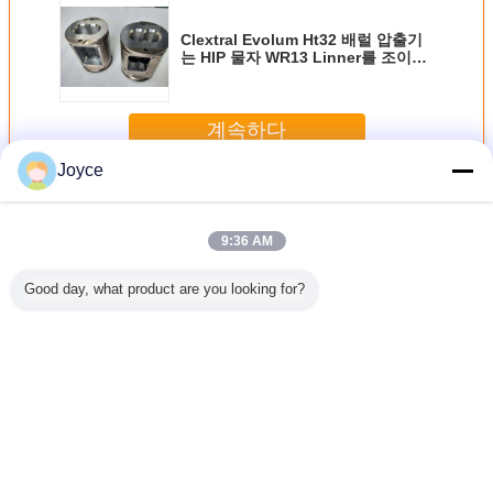
Clextral Evolum Ht32 배럴 압출기
는 HIP 물자 WR13 Linner를 조이고
Barrels
계속하다
Joyce
나사와 배럴
더 많은 것
9:36 AM
Good day, what product are you looking for?
 ZE62 평행
쌍둥이 나사 음식
92가지 닫힌 배럴
TEX54 압출기 나
쌍축 압출
기 기계는
압출기 나사 성분
쌍 스크루 디자인
사 성분은, 쌍둥이
실린더 (
자 WR13
튼튼한 배럴 HIP
나사 밀어남 기계
산업
를 분해합니
Ni60 동맹국 물자
HRC58를 - 62 경
다
도 분해합니다
언어를 바꾸십시오
Korean