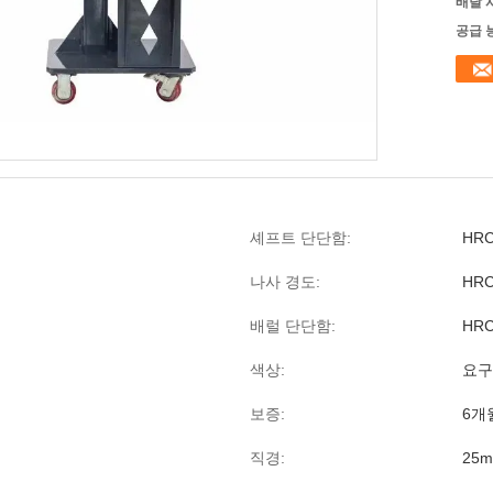
배달 
공급 
셰프트 단단함:
HRC
나사 경도:
HRC
배럴 단단함:
HRC
색상:
요구
보증:
6개
직경:
25