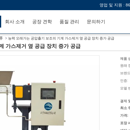
영업 및 지원 :
8
회사 소개
공장 견학
품질 관리
문의하기
류
능력 오래가는 공압출기 보조의 기계 가스제거 옆 공급 장치 증가 공급
계 가스제거 옆 공급 장치 증가 공급
제품 
원래 
브랜드
인증:
모델 
결제 
최소 
가격:
포장 