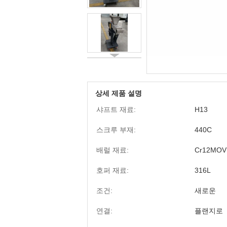
상세 제품 설명
샤프트 재료:
H13
스크루 부재:
440C
배럴 재료:
Cr12MOV
호퍼 재료:
316L
조건:
새로운
연결:
플랜지로