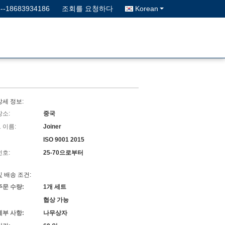
6--18683934186
조회를 요청하다
Korean
상세 정보:
장소:
중국
 이름:
Joiner
ISO 9001 2015
번호:
25-70으로부터
및 배송 조건:
주문 수량:
1개 세트
협상 가능
세부 사항:
나무상자