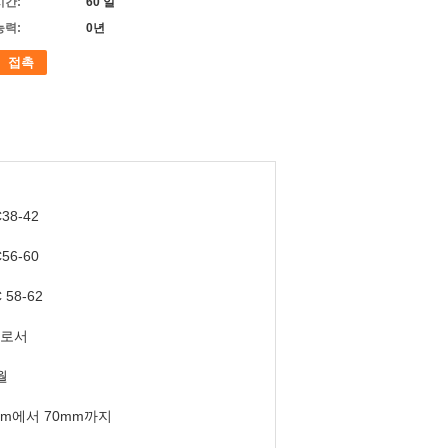
시간:
60 일
능력:
0년
접촉
38-42
56-60
 58-62
로서
월
mm에서 70mm까지