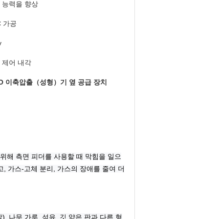
 능력을 향상
C 가공
v
 제어 내각
SO 이축압출（성형）기 옆 공급 장치
 위해 측면 피더를 사용할 때 막힘을 일으
, 가스-고체 분리, 가스의 장애를 줄여 더
, 나무 가루, 섬유, 깃,얇은 판과 다른 형