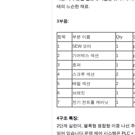
태의 느슨한 재료.
3부품:
항목
부분 이름
Qty
1
SEW 모터
1
2
기어박스 섹션
1
3
호퍼
1
4
스크루 섹션
2
5
배럴 섹션
2
6
브래킷
1
7
전기 컨트롤 캐비닛
1
4구조 특징:
2단계 실린더, 블록형 융합형 이중 나선 추
되어 있습니다.
운영 제어 시스템은 PLC 