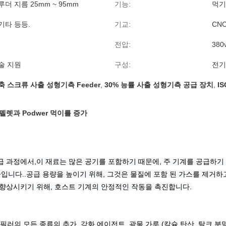
더 지름 25mm ~ 95mm
기능:
먹기
, 기타 등등.
기교:
CN
전압:
380
술 지원
구성:
전기
 스크류 사출 성형기측 Feeder
,
30% 능률 사출 성형기측 공급 장치
,
I
렛과 Podwer 먹이를 증가
급 과정에서,이 재료는 많은 공기를 포함하기 때문에, 주 기계를 공급하기
입니다..
공급 용량을 높이기 위해, 그것은 물질에 포함 된 가스를 제거하고
향상시키기 위해, 호스트 기계의 안정적인 작동을 촉진합니다.
필러의 모든 종류의 추가, 강화 에이전트, 광물 가루 (칼슘 탄산, 탈크 분말)