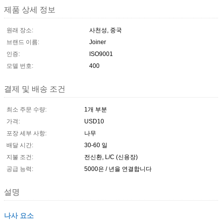
제품 상세 정보
원래 장소:
사천성, 중국
브랜드 이름:
Joiner
인증:
ISO9001
모델 번호:
400
결제 및 배송 조건
최소 주문 수량:
1개 부분
가격:
USD10
포장 세부 사항:
나무
배달 시간:
30-60 일
지불 조건:
전신환, L/C (신용장)
공급 능력:
5000은 / 년을 연결합니다
설명
나사 요소