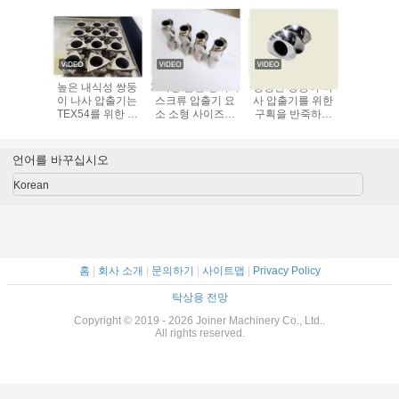
나사 갱구
높은 내식성 쌍둥
3 비행 혼련 영역이
평행한 쌍둥이 나
듀얼 스크
 쌍둥이
이 나사 압출기는
스크류 압출기 요
사 압출기를 위한
트 플라스
압출기
TEX54를 위한 압
소 소형 사이즈를
구획을 반죽하는
트루더 스
II 예비 품
출기 나사 성분을
쌍을 이룹니다
ZE52 압출기 나사
품 WR15
목
분해합니다
성분
언어를 바꾸십시오
Korean
홈
|
회사 소개
|
문의하기
|
사이트맵
|
Privacy Policy
탁상용 전망
Copyright © 2019 - 2026 Joiner Machinery Co., Ltd..
All rights reserved.