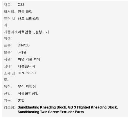
재료:
C22
열처리:
진공 급랭
표면 처
샌드 브라스팅
리:
애플리케
이축압출（성형）기
이션:
표준:
DIN/GB
보증:
6개월
지원:
화면 기술 회의
상태:
새롭습니다
소재 경
HRC 58-60
도:
특징:
부식 저항성
산업:
석유화학공업
기능:
혼합
Sandblasting Kneading Block
GB 3 Flighted Kneading Block
강조점:
,
,
Sandblasting Twin Screw Extruder Parts