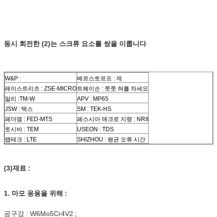
동시 회전한 (2)는 스크류 요소를 쌍을 이룹니다
W&P :
베르스토르프 : 제
레이스트리츠 : ZSE-MICRO
트헤이손 : 쯧쯧 혀를 차세요
말리 :TM-W
APV : MP65
JSW : 텍스
SM : TEK-HS
페더뎀 : FED-MTS
페스시아 매크로 지령 : NRII
토시바 : TEM
USEON : TDS
랩테크 : LTE
SHIZHOU : 평균 오류 시간
(3)재료 :
1. 마모 응용을 위해 :
공구강 : W6Mo5Cr4V2 ;