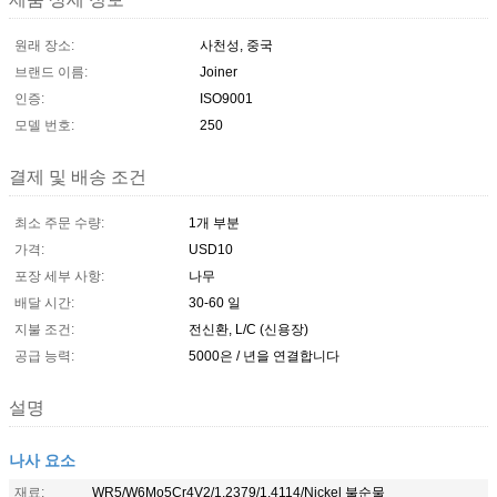
원래 장소:
사천성, 중국
브랜드 이름:
Joiner
인증:
ISO9001
모델 번호:
250
결제 및 배송 조건
최소 주문 수량:
1개 부분
가격:
USD10
포장 세부 사항:
나무
배달 시간:
30-60 일
지불 조건:
전신환, L/C (신용장)
공급 능력:
5000은 / 년을 연결합니다
설명
나사 요소
재료:
WR5/W6Mo5Cr4V2/1.2379/1.4114/Nickel 불순물