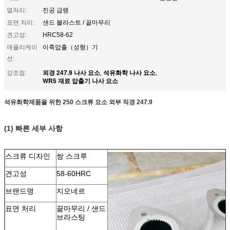
열처리:
진공 급랭
표면 처리:
샌드 블라스트 / 끝마무리
견고성:
HRC58-62
애플리케이
이축압출（성형）기
션:
외경 247.9 나사 요소
석유화학 나사 요소
강조점:
,
,
WR5 재료 압출기 나사 요소
석유화학제품을 위한 250 스크류 요소 외부 직경 247.9
(1) 빠른 세부 사항
스크류 디자인
쌍 스크루
견고성
58-60HRC
브랜드명
지오네르
표면 처리
끝마무리 / 샌드
브라스팅