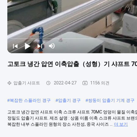
고토크 냉간 압연 이축압출（성형）기 샤프트 70
압출기 샤프트
2022-04-27
1156 의견
#
복잡한 스플라인 갱구
#
압출기 갱구
#
쌍둥이 압출기 기계 갱구
고토크 냉간 압연 샤프트 이축 스크류 샤프트 70MC 엉덩이 물질 이
정밀도 압출기 샤프트. 제조 설명 : 상품 이름 이축 스크류 샤프트 브랜드명
복잡한 내부 스플라인 원형의 장소 사천성, 중국 사이즈 ...
더 보기