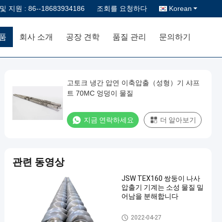
및 지원 :
86--18683934186
조회를 요청하다
Korean
품
회사 소개
공장 견학
품질 관리
문의하기
고토크 냉간 압연 이축압출（성형）기 샤프
트 70MC 엉덩이 물질
지금 연락하세요
더 알아보기
관련 동영상
JSW TEX160 쌍둥이 나사
압출기 기계는 소성 물질 밀
어남을 분해합니다
쌍둥이 나사 압출기 부속
2022-04-27