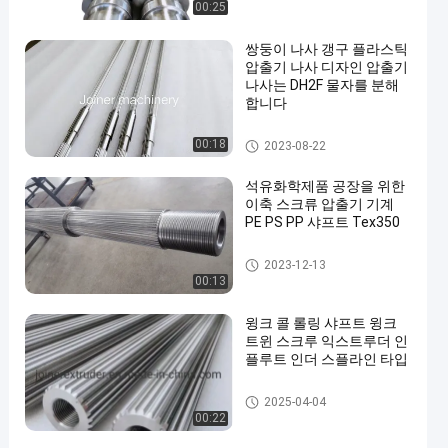
00:25
쌍둥이 나사 갱구 플라스틱
압출기 나사 디자인 압출기
나사는 DH2F 물자를 분해
합니다
나사 요소
00:18
2023-08-22
석유화학제품 공장을 위한
이축 스크류 압출기 기계
PE PS PP 샤프트 Tex350
압출기 샤프트
2023-12-13
00:13
윙크 콜 롤링 샤프트 윙크
트윈 스크루 익스트루더 인
플루트 인더 스플라인 타입
압출기 샤프트
2025-04-04
00:22