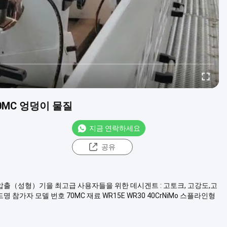
MC 엉덩이 물질
지금 연락하세요
공유
축압출（성형）기을 최고급 사용자들을 위한 데시겐트 : 고토크, 고강도,고
 참가자 모델 번호 70MC 재료 WR15E WR30 40CrNiMo 스플라인형