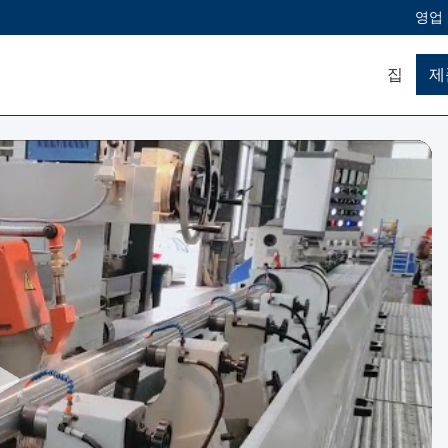
영업 
집
제